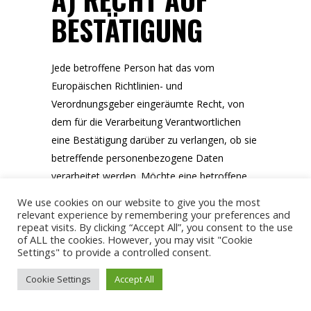
BESTÄTIGUNG
Jede betroffene Person hat das vom
Europäischen Richtlinien- und
Verordnungsgeber eingeräumte Recht, von
dem für die Verarbeitung Verantwortlichen
eine Bestätigung darüber zu verlangen, ob sie
betreffende personenbezogene Daten
verarbeitet werden. Möchte eine betroffene
Person dieses Bestätigungsrecht in Anspruch
We use cookies on our website to give you the most
nehmen, kann sie sich hierzu jederzeit an
relevant experience by remembering your preferences and
repeat visits. By clicking “Accept All”, you consent to the use
einen Mitarbeiter des für die Verarbeitung
of ALL the cookies. However, you may visit "Cookie
Verantwortlichen wenden.
Settings" to provide a controlled consent.
B) RECHT AUF
Cookie Settings
Accept All